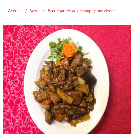
Accueil
/
Bœuf
/
Bœuf sautés aux champignons chinois