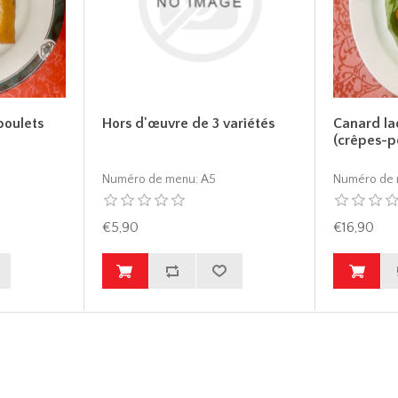
poulets
Hors d'œuvre de 3 variétés
Canard la
(crêpes-p
Numéro de menu:
A5
Numéro de 
€5,90
€16,90