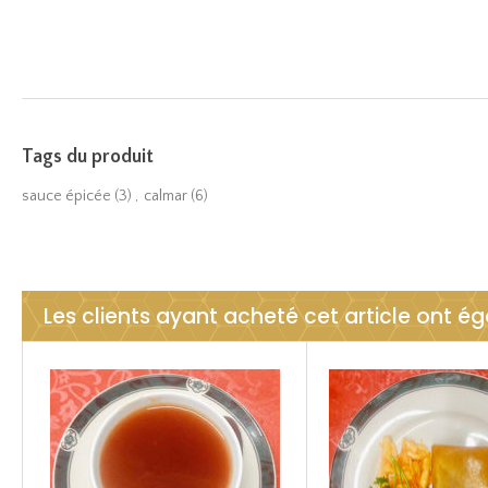
Tags du produit
sauce épicée
(3)
,
calmar
(6)
Les clients ayant acheté cet article ont é