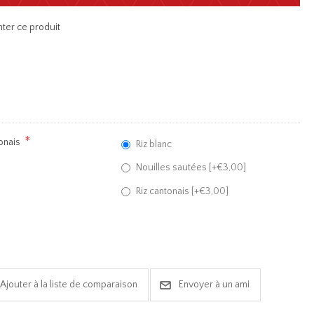
ter ce produit
*
onais
Riz blanc
Nouilles sautées [+€3,00]
Riz cantonais [+€3,00]