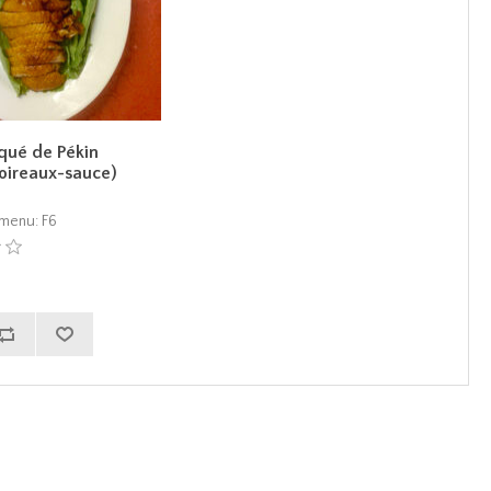
qué de Pékin
oireaux-sauce)
menu:
F6