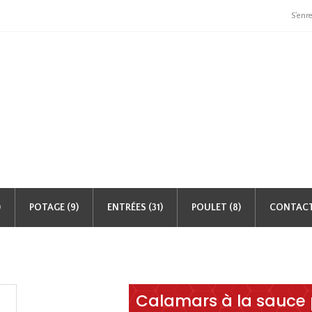
S'enre
)
POTAGE (9)
ENTRÉES (31)
POULET (8)
CONTAC
Calamars à la sauce