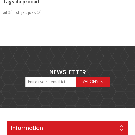
Tags du produit
ail
(5)
,
st-jacques
(2)
NEWSLETTER
Information