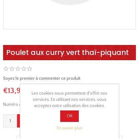
Poulet aux curry vert thaï-piquant
Soyez le premier à commenter ce produit
€13,90
Les cookies nous permettent d'offrir nos
services. En utilisant nos services, vous
Numéro de menu:
T16
acceptez notre utilisation des cookies.
OK
En savoir plus